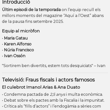
Introducció
Últim episodi de la temporada
on l’equip recull els
millors moments del magazine “Aquí a l’Oest” abans
de la pausa fins setembre 2025.
Equip al micròfon
•
Maria Gatau
•
Karen Alfonso
•
Núria Francisco
•
Ivan Ossón
"Sortirem ben divertits, estem tots desquiciats" – Ivan
Televisió: Fraus fiscals i actors famosos
El culebrot Im​anol Arias & Ana Duato
• Condemna pactada de
2,5 anys
i multa econòmica.
• Debat sobre els pactes amb la Fiscalia i la impunitat.
• Crítica als “fills d’actors” i l’endogàmia a sèries com