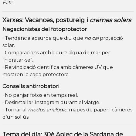
Élite
.
Xarxes: Vacances, postureig i
cremes solars
Negacionistes del fotoprotector
• Tendència absurda que diu que
no cal
protecció
solar.
• Comparacions amb beure aigua de mar per
“hidratar-se”.
• Reivindicació científica amb càmeres UV que
mostren la capa protectora.
Consells antirrobatori
• No penjar fotos en temps real.
• Desinstal·lar Instagram durant el viatge.
• Tornar al
modus analògic
: mapes de paper i càmeres
d’un sol ús.
Tema del dia: 30è Aplec de la Sardana de