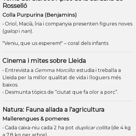
Rosselló
Colla Purpurina (Benjamins)
• Oriol, Macià, Íria i companyia presenten figures noves
(
galop
i
nan
).
"Veniu, que us esperem!" – coral dels infants
Cinema i mites sobre Lleida
• Entrevista a
Gemma Morcillo
: estudia i treballa a
Lleida per la millor qualitat de vida i lloguers més
baixos.
• Desmunta tòpics de “ciutat que fa olor a porc”.
Natura: Fauna aliada a l’agricultura
Mallerengues & pomeres
• Cada caixa-niu cada 2 ha pot
duplicar collita
(de 4 kg
a 7,8 kg per arbre).