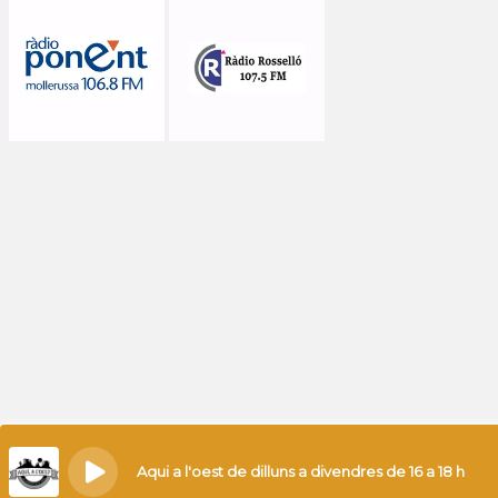
Aqui a l'oest de dilluns a divendres de 16 a 18 h