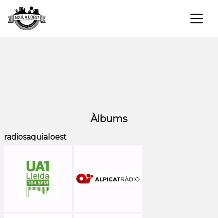
×
Àlbums
radiosaquialoest