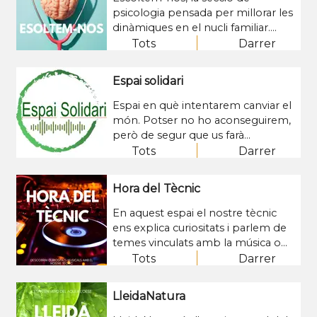
psicologia pensada per millorar les
dinàmiques en el nucli familiar.
Secció feta amb la co·laboració de
Tots
Darrer
la psicòloga, treballadora social i
mestra, Marta Eroles.
Espai solidari
Espai en què intentarem canviar el
món. Potser no ho aconseguirem,
però de segur que us farà
reflexionar. En cada entrega
Tots
Darrer
podreu escoltar experiències,
opinió, històries de solidaritat...
Hora del Tècnic
Explicades per ONG, experts i
protagonistes d'arreu del món. Tot
En aquest espai el nostre tècnic
això conduït pels membres
ens explica curiositats i parlem de
d'Alpicat Solidari.
temes vinculats amb la música o
artistes.
Tots
Darrer
LleidaNatura