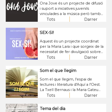
Ona Jove és un projecte de difusió
i suport a iniciatives juvenils
vinculades a la música però també
vinculades amb l’associacionisme,
Tots
Darrer
la creació cultural i l’educació. El
projecte se centra en la creació en
SEX-SI!
els mitjans de comunicació
d’espais de difusió d’accions
Aquest és un projecte coordinat
gestionades directament per part
per la Maria Lara i que sorgeix de la
dels joves que es vinculen al talent
necessitat de fer divulgació sobre
juvenil, valors i creació jove. Un
la sexualitat inclusiva, plaent i sana.
Tots
Darrer
programa que compta amb el
La sexualitat està present en
suport del Consell Comarcal del
cadascú de nosaltres, però, tot i
Som el que llegim
Segrià i el tècnic de joventut, David
això, no deixa de ser quelcom
Lesan.
encara molt desconegut. En
Som el que llegim, l'espai de
definitiva, aquest és un espai
lectures i literatura d'Aquí a l'Oest.
d'aprenentatge i autoconeixement
La Txell Bernaus i la Maria Gateu
sobre la nostra sexualitat. En el
donen veu a autors i autores, obres
Tots
Darrer
programa es tracten temes com la
literàries i diferents gèneres, duts a
salut sexual, la diversitat sexual, la
terme per persones de Ponent i
Tema del dia
identitat de gènere, la prevenció
d'altres punts de la geografia. Cada