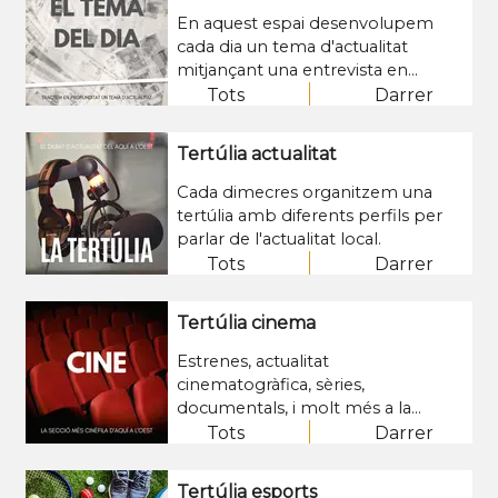
de malalties sexuals, entre altres. El
dimarts, al nostre magazin
En aquest espai desenvolupem
programa guanyador d'un premi
territorial.
cada dia un tema d'actualitat
Hera en la categoria de
mitjançant una entrevista en
periodisme, compta amb la
profunditat sobre un tema
Tots
Darrer
col·laboració de professionals,
d'interès públic en l'àmbit local.
entitats i testimonis, i es pot
accedir als capítols en aquest
Tertúlia actualitat
apartat de la pàgina web i al
Cada dimecres organitzem una
Spotify d'EMUN FM.
tertúlia amb diferents perfils per
parlar de l'actualitat local.
Tots
Darrer
Tertúlia cinema
Estrenes, actualitat
cinematogràfica, sèries,
documentals, i molt més a la
tertúlia de cinema d'Aquí a l'Oest
Tots
Darrer
Tertúlia esports