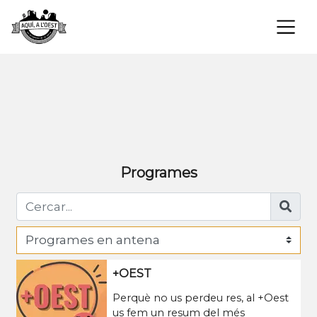
×
Programes
+OEST
Perquè no us perdeu res, al +Oest
us fem un resum del més