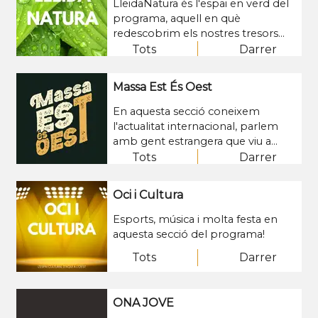
LleidaNatura és l'espai en verd del
programa, aquell en què
redescobrim els nostres tresors
mediambientals i/o les diferents
Tots
Darrer
propostes d'activitats d'aquesta
temàtica.
Massa Est És Oest
En aquesta secció coneixem
l'actualitat internacional, parlem
amb gent estrangera que viu a
Catalunya i amb gent catalana que
Tots
Darrer
viu fora. Bàsicament, és el forat
amb què, Aquí a l'Oest, mira a la
Oci i Cultura
resta del món.
Esports, música i molta festa en
aquesta secció del programa!
Tots
Darrer
ONA JOVE