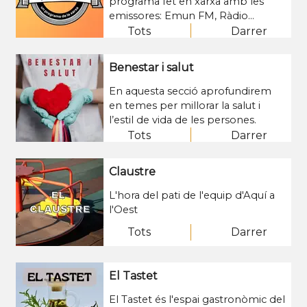
programa fet en xarxa amb les
emissores: Emun FM, Ràdio
Ponent, Ràdio Rosselló, UA1 Lleida
Tots
Darrer
Ràdio, Ràdio Tremp, Alpicat Ràdio i
Ràdio Sió Agramunt. Cada tarda de
Benestar i salut
dilluns a divendres de 16 a 18h.
En aquesta secció aprofundirem
en temes per millorar la salut i
l’estil de vida de les persones.
Tots
Darrer
Claustre
L'hora del pati de l'equip d'Aquí a
l'Oest
Tots
Darrer
El Tastet
El Tastet és l'espai gastronòmic del