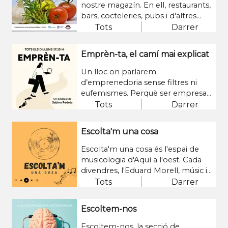
nostre magazín. En ell, restaurants,
bars, cocteleries, pubs i d'altres
negocis i també projectes vinculats
Tots
Darrer
amb la gastronomia i l'hostaleria
lleidatanes tenen el micro obert!
Emprèn-ta, el camí mai explicat
Un lloc on parlarem
d’emprenedoria sense filtres ni
eufemismes. Perquè ser empresari
no és només un càrrec: és una
Tots
Darrer
aventura plena de reptes,
renúncies, aprenentatge i
Escolta'm una cosa
superació.
Escolta'm una cosa és l'espai de
musicologia d'Aquí a l'oest. Cada
divendres, l'Eduard Morell, músic i
musicòleg, ens aproparà aquesta
Tots
Darrer
ciència i ens ajudarà a tenir més
coneixements sobre ella i sobre la
Escoltem-nos
música a Ponent.
Escoltem-nos, la secció de