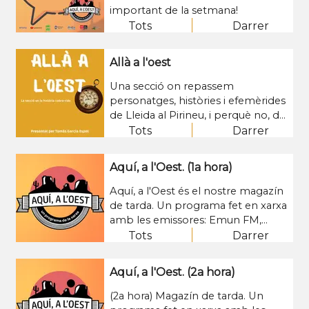
important de la setmana!
Tots
Darrer
Allà a l'oest
Una secció on repassem
personatges, històries i efemèrides
de Lleida al Pirineu, i perquè no, de
la resta del món.
Tots
Darrer
Aquí, a l'Oest. (1a hora)
Aquí, a l'Oest és el nostre magazín
de tarda. Un programa fet en xarxa
amb les emissores: Emun FM,
Ràdio Ponent, Ràdio Rosselló, UA1
Tots
Darrer
Lleida Ràdio, Ràdio Tremp, Alpicat
Ràdio i Ràdio Sió Agramunt. Cada
Aquí, a l'Oest. (2a hora)
tarda de dilluns a divendres de 16 a
18h.
(2a hora) Magazín de tarda. Un