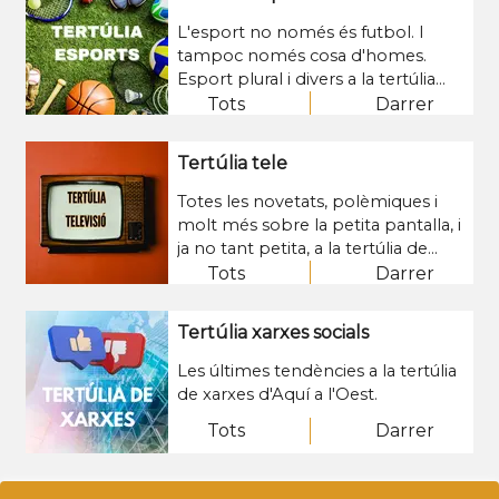
L'esport no només és futbol. I
tampoc només cosa d'homes.
Esport plural i divers a la tertúlia
esportiva d'Aquí a l'Oest.
Tots
Darrer
Tertúlia tele
Totes les novetats, polèmiques i
molt més sobre la petita pantalla, i
ja no tant petita, a la tertúlia de
televisió d'Aquí a l'Oest
Tots
Darrer
Tertúlia xarxes socials
Les últimes tendències a la tertúlia
de xarxes d'Aquí a l'Oest.
Tots
Darrer